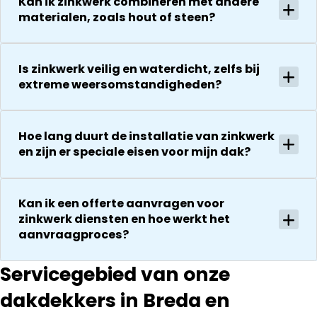
Kan ik zinkwerk combineren met andere
zijn
vervolgens
materialen, zoals hout of steen?
vriendelijkheid
conform
Het is nog
afspraak en
steeds
onverwachte
Is zinkwerk veilig en waterdicht, zelfs bij
droog!!! Dus
zaken die ze
extreme weersomstandigheden?
zeker een 5
tegenkomen
sterren revie
worden
waard door
vakkundig
zijn
Hoe lang duurt de installatie van zinkwerk
gerepareerd
en zijn er speciale eisen voor mijn dak?
vakkundighei
zonder extra
en snelle
kosten. Maar
service
ook dan
Kan ik een offerte aanvragen voor
communeren
zinkwerk diensten en hoe werkt het
ze goed en
aanvraagproces?
transparant. I
kan ze
Servicegebied van onze
aanraden.
dakdekkers in Breda en