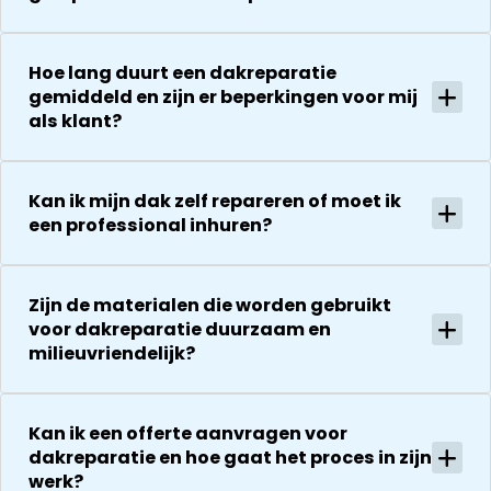
bedanken
zaken.
voor de
De reparatie
uitvoering en
gaat
Hoe lang duurt een dakreparatie
zijn
vervolgens
gemiddeld en zijn er beperkingen voor mij
vriendelijkheid
conform
als klant?
Het is nog
afspraak en
steeds
onverwachte
droog!!! Dus
zaken die ze
Kan ik mijn dak zelf repareren of moet ik
zeker een 5
tegenkomen
een professional inhuren?
sterren revie
worden
waard door
vakkundig
zijn
gerepareerd
Zijn de materialen die worden gebruikt
vakkundighei
zonder extra
voor dakreparatie duurzaam en
en snelle
kosten. Maar
milieuvriendelijk?
service
ook dan
communeren
ze goed en
Kan ik een offerte aanvragen voor
transparant. I
dakreparatie en hoe gaat het proces in zijn
kan ze
werk?
aanraden.