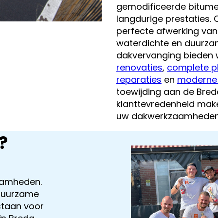
gemodificeerde bitumen
langdurige prestaties.
perfecte afwerking van
waterdichte en duurza
dakvervanging bieden 
renovaties
,
complete p
reparaties
en
moderne 
toewijding aan de Bre
klanttevredenheid make
uw dakwerkzaamheden
?
aamheden.
 duurzame
staan voor