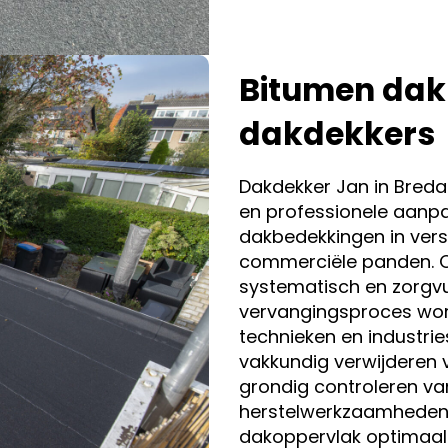
Bitumen dak
dakdekkers
Dakdekker Jan in Breda
en professionele aanpa
dakbedekkingen in vers
commerciële panden. 
systematisch en zorgvul
vervangingsproces wor
technieken en industri
vakkundig verwijderen 
grondig controleren va
herstelwerkzaamheden. 
dakoppervlak optimaal