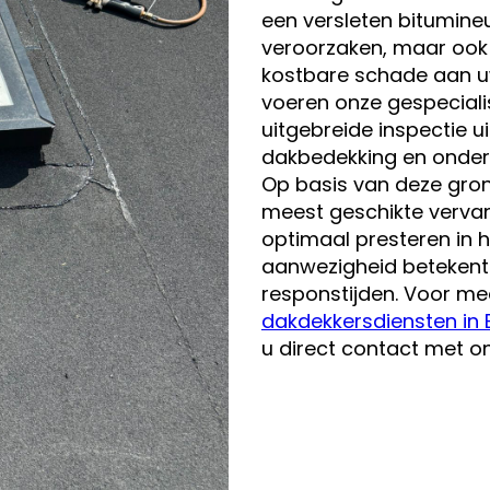
een versleten bitumine
veroorzaken, maar ook k
kostbare schade aan u
voeren onze gespeciali
uitgebreide inspectie 
dakbedekking en onderli
Op basis van deze gron
meest geschikte verva
optimaal presteren in h
aanwezigheid betekent p
responstijden. Voor me
dakdekkersdiensten in
u direct contact met 