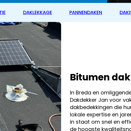
TIE
DAKLEKKAGE
PANNENDAKEN
DAKI
Bitumen dak
In Breda en omliggend
Dakdekker Jan voor va
dakbedekkingen die hun
lokale expertise en jare
in staat om snel en effic
de hoogste kwaliteitsn