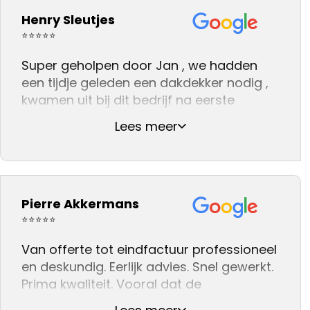
Henry Sleutjes
⭐⭐⭐⭐⭐
Super geholpen door Jan , we hadden
een tijdje geleden een dakdekker nodig ,
kwamen uit bij dit bedrijf na eerste
gesprek gelijk het gevoel dat we met
Lees meer
iemand spraken die wist waar hij het over
had .
En na dat de werkzaamheden klaar
waren zag alles er weer fantastisch uit .
Pierre Akkermans
We kunnen dit bedrijf na onze ervaring
daarom aan iedereen adviseren .👍👍👍
⭐⭐⭐⭐⭐
Van offerte tot eindfactuur professioneel
en deskundig. Eerlijk advies. Snel gewerkt.
Prima kwaliteit. Vooral dat de
dakinspectie live gevolgd kon worden in