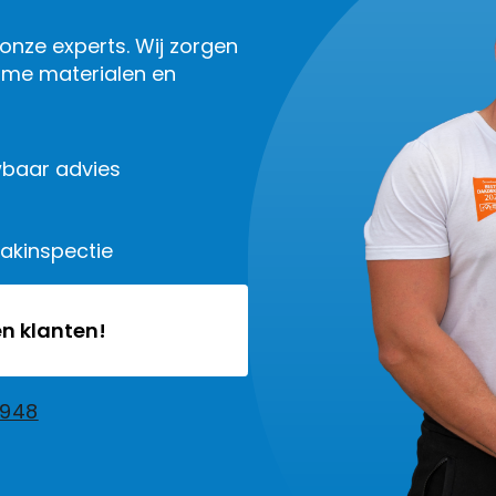
onze experts. Wij zorgen
ame materialen en
baar advies
dakinspectie
n klanten!
2948