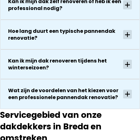
Kan ik mijn dak zelf renoveren of heb ik een
zijn
vervolgens
professional nodig?
vriendelijkheid
conform
Het is nog
afspraak en
steeds
onverwachte
Hoe lang duurt een typische pannendak
droog!!! Dus
zaken die ze
renovatie?
zeker een 5
tegenkomen
sterren revie
worden
waard door
vakkundig
zijn
Kan ik mijn dak renoveren tijdens het
gerepareerd
winterseizoen?
vakkundighei
zonder extra
en snelle
kosten. Maar
service
ook dan
Wat zijn de voordelen van het kiezen voor
communeren
een professionele pannendak renovatie?
ze goed en
transparant. I
kan ze
Servicegebied van onze
aanraden.
dakdekkers in Breda en
omstreken