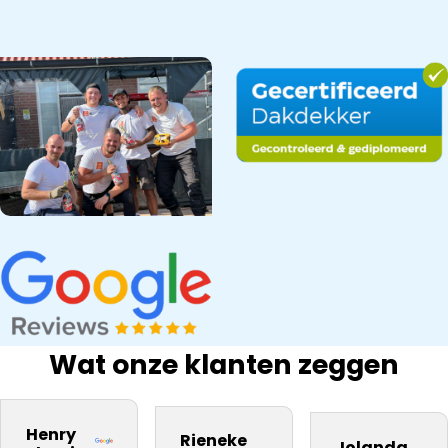
Wat onze klanten zeggen
bedrijf na onze
Snel gewerkt.
kwaliteit
inspectie,
ervaring
Prima
materiaal. Zij
Dakdekker Ja
Henry
Rieneke
daarom aan
kwaliteit.
Jolanda