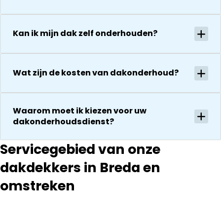
vriendelijkheid
conform
Het is nog
afspraak en
steeds
onverwachte
Kan ik mijn dak zelf onderhouden?
droog!!! Dus
zaken die ze
zeker een 5
tegenkomen
sterren revie
worden
Wat zijn de kosten van dakonderhoud?
waard door
vakkundig
zijn
gerepareerd
vakkundighei
zonder extra
en snelle
Waarom moet ik kiezen voor uw
kosten. Maar
service
dakonderhoudsdienst?
ook dan
communeren
ze goed en
Servicegebied van onze
transparant. I
dakdekkers in Breda en
kan ze
aanraden.
omstreken