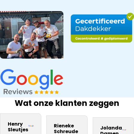
Wat onze klanten zeggen
bedrijf na onze
Snel gewerkt.
kwaliteit
inspectie,
ervaring
Prima
materiaal. Zij
Dakdekker Ja
Henry
Rieneke
daarom aan
kwaliteit.
Jolanda
vakmannen
gebeld, die
Sleutjes
Schreude
Damen